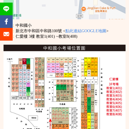
考場
：
中和國小
地址：
新北市中和區中和路100號 <
點此連結GOO
GLE地圖
>
教室：
仁愛樓 3樓 教室1(401) ~
教室8(408)