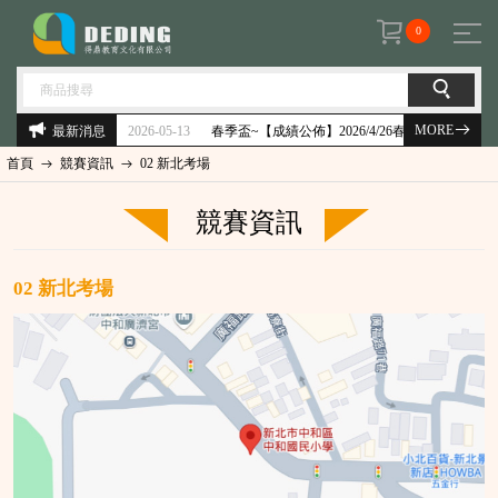
0
MORE
最新消息
2026-05-13
2026-04-19
春季盃~【成績公佈】2026/4/26春季 得鼎盃 英語單字&成語狀元競
首頁
競賽資訊
02 新北考場
競賽資訊
02 新北考場