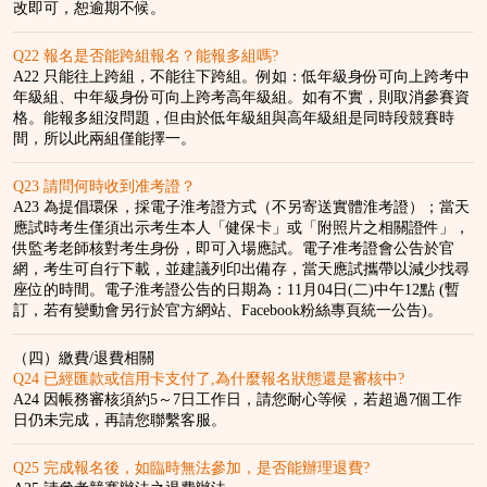
改即可，恕逾期不候。
Q22 報名是否能跨組報名？能報多組嗎?
A22 只能往上跨組，不能往下跨組。例如：低年級身份可向上跨考中
年級組、中年級身份可向上跨考高年級組。如有不實，則取消參賽資
格。能報多組沒問題，但由於低年級組與高年級組是同時段競賽時
間，所以此兩組僅能擇一。
Q23 請問何時收到准考證？
A23 為提倡環保，採電子淮考證方式（不另寄送實體淮考證）；當天
應試時考生僅須出示考生本人「健保卡」或「附照片之相關證件」，
供監考老師核對考生身份，即可入場應試。電子准考證會公告於官
網，考生可自行下載，並建議列印出備存，當天應試攜帶以減少找尋
座位的時間。電子淮考證公告的日期為：11月04日(二)中午12點 (暫
訂，若有變動會另行於官方網站、Facebook粉絲專頁統一公告)。
（四）繳費/退費相關
Q24 已經匯款或信用卡支付了,為什麼報名狀態還是審核中?
A24 因帳務審核須約5～7日工作日，請您耐心等候，若超過7個工作
日仍未完成，再請您聯繫客服。
Q25 完成報名後，如臨時無法參加，是否能辦理退費?