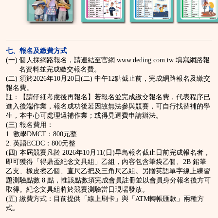
七、報名及繳費方式
(一) 個人採網路報名，請連結至官網 www.deding.com.tw 填寫網路報
名資料並完成繳交報名費。
(二) 須於2026年10月20日(二) 中午12點截止前，完成網路報名及繳交
報名費。
註：【請仔細考慮後再報名】若報名並完成繳交報名費，代表程序已
進入後端作業，報名成功後若因故無法參與競賽，可自行找替補的學
生，本中心可處理遞補作業；或得見退費申請辦法。
(三) 報名費用：
1. 數學DMCT：800元整
2. 英語ECDC：800元整
(四) 本屆競賽凡於 2026年10月11(日)早鳥報名截止日前完成報名者，
即可獲得「得鼎盃紀念文具組」乙組，內容包含筆袋乙個、2B 鉛筆
乙支、橡皮擦乙個、直尺乙把及三角尺乙組。另贈英語單字線上練習
題測驗點數 8 點，惟該點數須完成會員註冊並以會員身分報名後方可
取得。紀念文具組將於競賽測驗當日現場發放。
(五) 繳費方式：目前提供「線上刷卡」與「ATM轉帳匯款」兩種方
式。