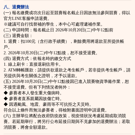
八、退費辦法
(一) 報名繳費成功次日起至競賽報名截止日因故無法參與競賽，得以
官方LINE客服申請退費。
※建議可自行找替補的學生，本中心可處理遞補作業。
(二) 申請時間：報名截止日 2026年10月20日(二)中午12點前
(三) 退費金額：
1. 退費：扣100元（含行政手續費），剩餘費用將退款至所提供帳
戶。
2. 2026年10月20日(二)中午12點後，恕不接受退費。
(四) 退費方式：依報名時的繳交方式
1. 線上刷卡：直接退刷信用卡。
2. ATM轉帳匯款：請提供欲退款之考生帳戶，若非提供考生帳戶，請
另提供與考生關係之證明，才予以退款。
(五) 2026年10月20日(二)中午12點後因已進入競賽物資準備作業，恕
不接受退費。但有下列情況者例外：
◆ 參賽者本人發生重大傷病時。
◆ 參賽者直系親屬因故傷亡時。
◆ 因遇颱風、地震、豪雨等不可抗拒之天災時。
符合以上條件而無法參賽者，得檢附書面證明申請退費。
(六) 主辦單位將配合政府防疫政策，視疫情狀況考慮延期或取消競
賽。若延期舉行，將另行公布延後日期與不克參加的退費辦法；若取
消競賽，將會全額退款。