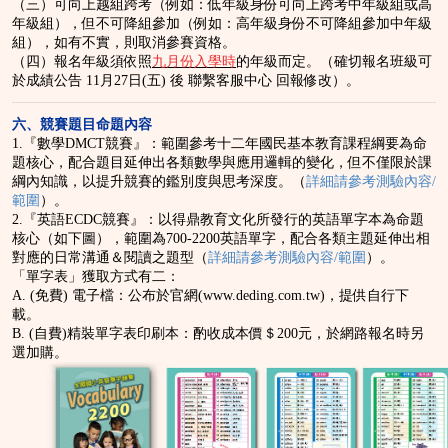
（三）可向上越組跨考（例如：低年級身份可向上跨考中年級組或高
年級組），但不可降組參加（例如：高年級身份不可降組參加中年級
組），如有不實，則取消參賽資格。
（四）報名年級須依照
九月份入學時
的年級而定。（確切報名班級可
於成績公告 11月27日(五) 後 聯繫客服中心 回報修改）。
六、競賽題目命題內容
1.『數學DMCT競賽』：範圍參考十二年國民基本教育課程綱要為命
題核心，配合題目延伸出各類數學與應用邏輯的變化，但不僅限於課
綱內知識，以提升競賽的鑑別度與思考深度。（
詳細請參考測驗內容/
範圍
）。
2.『英語ECDC競賽』：以得鼎教育文化所發行的英語單字本為命題
核心（如下圖），範圍為700-2200英語單字，配合各類主題延伸出相
對應的日常溝通＆閱讀之題型（
詳細請參考測驗內容/範圍
）。
「單字表」獲取方式有二：
A. (免費) 電子檔：公布於官網(www.deding.com.tw)，提供自行下
載。
B. (自費)精裝單字表印刷本：酌收成本價＄200元，於網路報名時另
選加購。