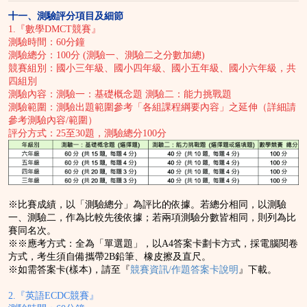
十一、測驗評分項目及細節
1.『數學DMCT競賽』
測驗時間：60分鐘
測驗總分：100分 (測驗一、測驗二之分數加總)
競賽組別：國小三年級、國小四年級、國小五年級、國小六年級，共
四組別
測驗內容：測驗一：基礎概念題 測驗二：能力挑戰題
測驗範圍：測驗出題範圍參考「各組課程綱要內容」之延伸（
詳細請
參考測驗內容
/
範
圍
）
評分方式：25至30題，測驗總分100分
※比賽成績，以「測驗總分」為評比的依據。若總分相同，以
測驗
一、測驗二，作為比較先後依據；若兩項測驗分數皆相同，則列為比
賽同名次
。
※※應考方式：全為「單選題」，以A4答案卡劃卡方式，採電腦閱卷
方式，考生須自備攜帶2B鉛筆、橡皮擦及直尺。
※如需答案卡(樣本)，請至『
競賽資訊/作題答案卡說明
』下載。
2.『英語ECDC競賽』