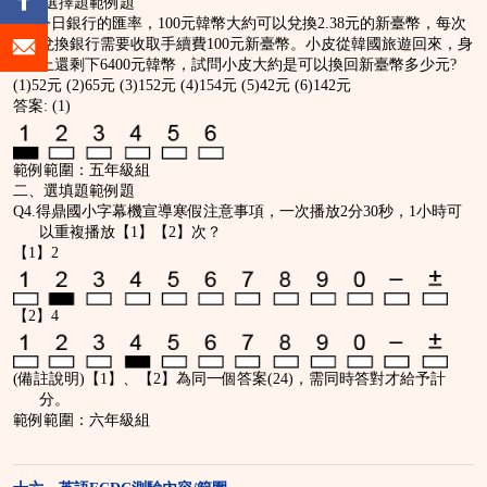
一、選擇題範例題
Q3.今日銀行的匯率，100元韓幣大約可以兌換2.38元的新臺幣，每次
兌換銀行需要收取手續費100元新臺幣。小皮從韓國旅遊回來，身
上還剩下6400元韓幣，試問小皮大約是可以換回新臺幣多少元?
(1)52元 (2)65元 (3)152元 (4)154元 (5)42元 (6)142元
答案: (1)
範例範圍：五年級組
二、選填題範例題
Q4.得鼎國小字幕機宣導寒假注意事項，一次播放2分30秒，1小時可
以重複播放【1】【2】次？
【1】2
【2】4
(備註說明)【1】、【2】為同一個答案(24)，需同時答對才給予計
分。
範例範圍：六年級組