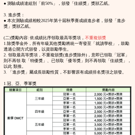
● 測驗成績達組別「前50%」，頒發「佳績獎」獎狀乙紙。
3. 進步獎：
● 本次測驗成績相較2025年第十屆秋季賽成績進步者，頒發「進步
獎」獎狀乙紙。
(二)獎勵內容: 依成績比序領取最高等獎項，
不重複頒獎
1.除獎學金外，所有年級其他獎勵將統一寄發至「就讀學校」，鼓勵
透過公開方式頒發，以資鼓勵學生。
2. 領取最高等獎項，不重複頒獎(進步獎除外)，意即已領取「冠軍」
則不再領 取「特優獎」、已領取「優等獎」則不再領取「佳績獎」，
以此 類推。
3. 「進步獎」屬成長鼓勵性質，不影響原有成績排名獎項之頒發。
1.冠、亞、季軍獎