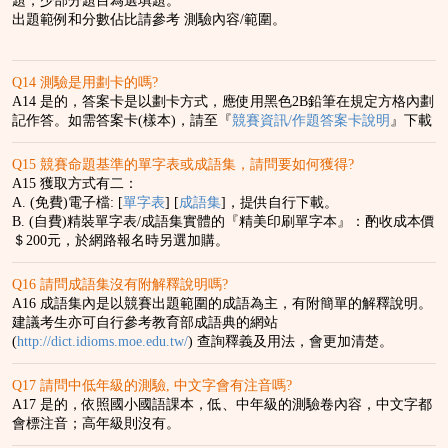
題，少部分題目為選填題。
出題範例和分數佔比請參考 測驗內容/範圍。
Q14 測驗是用劃卡的嗎?
A14 是的，答案卡是以劃卡方式，應使用黑色2B鉛筆在規定方格內劃
記作答。如需答案卡(樣本)，請至『
競賽資訊/作題答案卡說明
』下載
Q15 競賽命題基準的單字表或成語集，請問要如何獲得?
A15 獲取方式有二：
A. (免費)電子檔: [
單字表
] [
成語集
]，提供自行下載。
B. (自費)精裝單字表/成語集實體的『精美印刷單字本』：酌收成本價
＄200元，於網路報名時另選加購。
Q16 請問成語集沒有附解釋說明嗎?
A16 成語集內是以競賽出題範圍的成語為主，有附簡單的解釋說明。
建議考生亦可自行參考教育部成語典的網站
(
http://dict.idioms.moe.edu.tw/
) 查詢釋義及用法，會更加清楚。
Q17 請問中低年級的測驗, 中文字會有注音嗎?
A17 是的，依照國小國語課本，低、中年級的測驗卷內容，中文字都
會標注音；高年級則沒有。