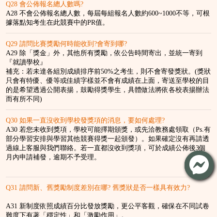
Q28 會公佈報名總人數嗎?
A28 不會公佈報名總人數，每屆每組報名人數約600~1000不等，可根
據落點知考生在此競賽中的PR值。
Q29 請問比賽獎勵何時能收到?會寄到哪?
A29 除「獎金」外，其他所有獎勵，依公告時間寄出，並統一寄到
『就讀學校』
補充：若未達各組別成績排序前50%之考生，則不會寄發獎狀。(獎狀
只會有特優、優等或佳績字樣並不會有成績在上面，寄送至學校的目
的是希望透過公開表揚，鼓勵得獎學生，具體做法將依各校表揚辦法
而有所不同)
Q30 如果一直沒收到學校發獎項的消息，要如何處理?
A30 若您未收到獎項，學校可能擇期頒獎，或先洽教務處領取（Ps.有
部分學習安排與學習其他競賽得獎一起頒發）。如果確定沒有再請透
過線上客服與我們聯絡。若一直都沒收到獎項，可於成績公佈後3個
月內申請補發，逾期不予受理。
Q31 請問新、舊獎勵制度差別在哪? 舊獎狀是否一樣具有效力?
A31 新制度依照成績百分比發放獎勵，更公平客觀，確保在不同試卷
難度下有著「穩定性」和「激勵作用」。