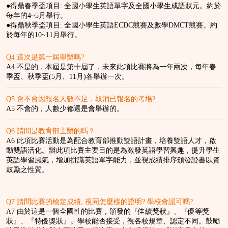
●得鼎春季盃項目: 全國小學生英語單字及全國小學生成語狀元。約於
每年的4~5月舉行。
●得鼎秋季盃項目: 全國小學生英語ECDC競賽及數學DMCT競賽。約
於每年的10~11月舉行。
Q4 這次是第一屆舉辦嗎?
A4 不是的，本屆是第十屆了，未來此項比賽將為一年兩次，每年春
季盃、秋季盃(5月、11月)各舉辦一次。
Q5 會不會因報名人數不足，取消已報名的考場?
A5 不會的，人數少都還是會舉辦的。
Q6 請問是教育部主辦的嗎？
A6 此項比賽活動是為配合教育部推動雙語計畫，培養雙語人才，啟
動雙語活化。辦此項比賽主要目的是為激發英語學習興趣，提升學生
英語學習風氣，增加拼識英語單字能力，並視成績排序頒發證書以資
鼓勵之性質。
Q7 請問比賽的檢定成績, 視同怎麼樣的證明? 學校會認可嗎?
A7 由於這是一個全國性的比賽，頒發的『佳績獎狀』、『優等獎
狀』、『特優獎狀』。學校能否接受，視各校規章、認定不同。鼓勵