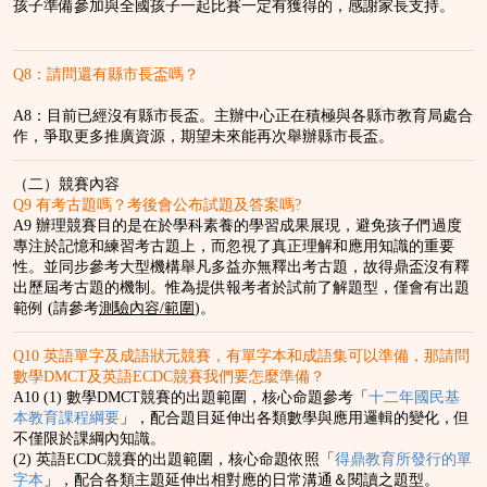
孩子準備參加與全國孩子一起比賽一定有獲得的，感謝家長支持。
Q8：請問還有縣市長盃嗎？
A8：目前已經沒有縣市長盃。主辦中心正在積極與各縣市教育局處合
作，爭取更多推廣資源，期望未來能再次舉辦縣市長盃。
（二）競賽內容
Q9 有考古題嗎？考後會公布試題及答案嗎?
A9 辦理競賽目的是在於學科素養的學習成果展現，避免孩子們過度
專注於記憶和練習考古題上，而忽視了真正理解和應用知識的重要
性。並同步參考大型機構舉凡多益亦無釋出考古題，故得鼎盃沒有釋
出歷屆考古題的機制。惟為提供報考者於試前了解題型，僅會有出題
範例 (請參考
測驗內容
/
範圍
)。
Q10 英語單字及成語狀元競賽，有單字本和成語集可以準備，那請問
數學DMCT及英語ECDC競賽我們要怎麼準備？
A10 (1) 數學DMCT競賽的出題範圍，核心命題參考「
十二年國民基
本教育課程綱要
」，配合題目延伸出各類數學與應用邏輯的變化，但
不僅限於課綱內知識。
(2) 英語ECDC競賽的出題範圍，核心命題依照「
得鼎教育所發行的單
字本
」，配合各類主題延伸出相對應的日常溝通＆閱讀之題型。