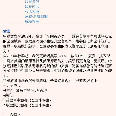
競賽資訊
競賽內容
報名相關
繳費/退費相關
成績相關
前言
得鼎教育於2019年起舉辦「全國得鼎盃」，透過英語單字與成語狀元
的全國競賽，幫助臺灣國小生提升語言能力，培養自信與全球視野。
據歷年成績統計顯示，全臺參賽學生的表現顯著進步，展現無限潛
力！
自2023年秋季起，我們更新增英語ECDC、數學DMCT競賽，挑戰學
生對於英語的活用邏輯及數學應用能力，讓學習更有趣、更實用。特
別感謝歷屆以來各縣市教育局的鼎力支持，使讓得鼎教育能透過競賽
方式持續地引導並提升臺灣國小生對於學習的興趣及與世界接軌的能
力。
得鼎教育所舉辦的競賽統稱『全國得鼎盃』，競賽內容如下：
一、春季：
●時間：於每年的4~5月辦理
●內容：
1.英語單字競賽（全國小學生）
2.成語狀元競賽（全國小學生）
二、秋季：