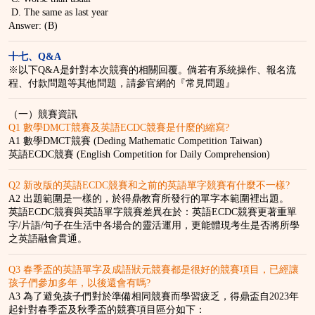
D. The same as last year
Answer: (B)
十七
、
Q&A
※以下Q&A是針對本次競賽的相關回覆。倘若有系統操作、報名流
程、付款問題等其他問題，請參官網的『常見問題』
（一）競賽資訊
Q1 數學DMCT競賽及英語ECDC競賽是什麼的縮寫?
A1 數學DMCT競賽 (Deding Mathematic Competition Taiwan)
英語ECDC競賽 (English Competition for Daily Comprehension)
Q2 新改版的英語ECDC競賽和之前的英語單字競賽有什麼不一樣?
A2 出題範圍是一樣的，於得鼎教育所發行的單字本範圍裡出題。
英語ECDC競賽與英語單字競賽差異在於：英語ECDC競賽更著重單
字/片語/句子在生活中各場合的靈活運用，更能體現考生是否將所學
之英語融會貫通。
Q3 春季盃的英語單字及成語狀元競賽都是很好的競賽項目，已經讓
孩子們參加多年，以後還會有嗎?
A3 為了避免孩子們對於準備相同競賽而學習疲乏，得鼎盃自2023年
起針對春季盃及秋季盃的競賽項目區分如下：