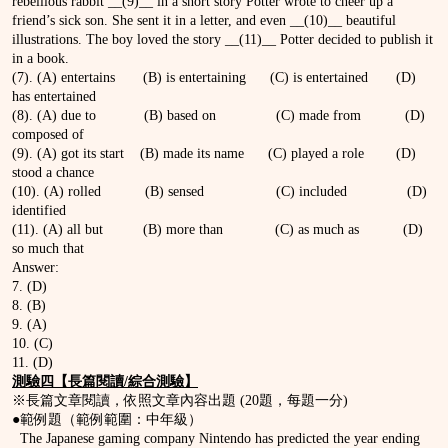
rebellious rabbit __(9)__ in a short story Potter wrote to cheer up a
friend’s sick son. She sent it in a letter, and even __(10)__ beautiful
illustrations. The boy loved the story __(11)__ Potter decided to publish it
in a book.
(7). (A) entertains (B) is entertaining (C) is entertained (D)
has entertained
(8). (A) due to (B) based on (C) made from (D)
composed of
(9). (A) got its start (B) made its name (C) played a role (D)
stood a chance
(10). (A) rolled (B) sensed (C) included (D)
identified
(11). (A) all but (B) more than (C) as much as (D)
so much that
Answer:
7. (D)
8. (B)
9. (A)
10. (C)
11. (D)
測驗四【長篇閱讀/綜合測驗】
※長篇文章閱讀，依照文章內容出題 (20題，每題一分)
●範例題（範例範圍：中年級）
The Japanese gaming company Nintendo has predicted the year ending