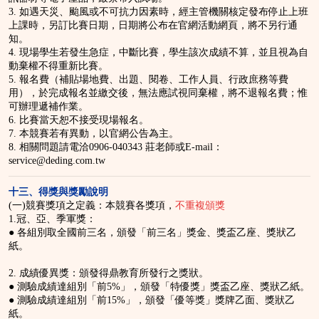
3. 如遇天災、颱風或不可抗力因素時，經主管機關核定發布停止上班
上課時，另訂比賽日期，日期將公布在官網活動網頁，將不另行通
知。
4. 現場學生若發生急症，中斷比賽，學生該次成績不算，並且視為自
動棄權不得重新比賽。
5. 報名費（補貼場地費、出題、閱卷、工作人員、行政庶務等費
用），於完成報名並繳交後，無法應試視同棄權，將不退報名費；惟
可辦理遞補作業。
6. 比賽當天恕不接受現場報名。
7. 本競賽若有異動，以官網公告為主。
8. 相關問題請電洽0906-040343 莊老師或E-mail：
service@deding.com.tw
十三
、得獎與獎勵說明
(一)競賽獎項之定義：本競賽各獎項，
不重複頒獎
1.冠、亞、季軍獎：
● 各組別取全國前三名，頒發「前三名」獎金、獎盃乙座、獎狀乙
紙。
2. 成績優異獎：頒發得鼎教育所發行之獎狀。
● 測驗成績達組別「前5%」，頒發「特優獎」獎盃乙座、獎狀乙紙。
● 測驗成績達組別「前15%」，頒發「優等獎」獎牌乙面、獎狀乙
紙。