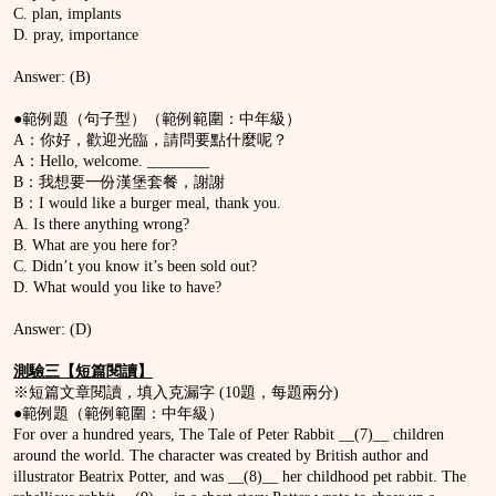
C. plan, implants
D. pray, importance
Answer: (B)
●範例題（句子型）（範例範圍：中年級）
A：你好，歡迎光臨，請問要點什麼呢？
A：Hello, welcome. ________
B：我想要一份漢堡套餐，謝謝
B：I would like a burger meal, thank you.
A. Is there anything wrong?
B. What are you here for?
C. Didn’t you know it’s been sold out?
D. What would you like to have?
Answer: (D)
測驗三【短篇閱讀】
※短篇文章閱讀，填入克漏字 (10題，每題兩分)
●範例題（範例範圍：中年級）
For over a hundred years, The Tale of Peter Rabbit __(7)__ children
around the world. The character was created by British author and
illustrator Beatrix Potter, and was __(8)__ her childhood pet rabbit. The