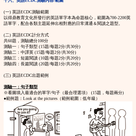
十六
、英語
ECDC
測驗內容
/
範圍
(一) 英語ECDC測驗範圍
以得鼎教育文化所發行的英語單字本為命題核心，範圍為700-2200英
語單字，配合各類主題延伸出相對應的日常溝通＆閱讀之題型。
(二) 英語ECDC計分方式
共60題，測驗總分100分
測驗一：句子類型 (15題/每題2分/共30分)
測驗二：中譯英 (15題/每題2分/共30分)
測驗三：短篇閱讀 (10題/每題2分/共20分)
測驗四：長篇閱讀 (20題/每題1分/共20分)
(三) 英語ECDC出題範例
測驗一：句子類型
※看圖填入最適合的單字/句子（最合理選項） (15題，每題兩分)
●範例題：Look at the pictures（範例範圍：低年級）