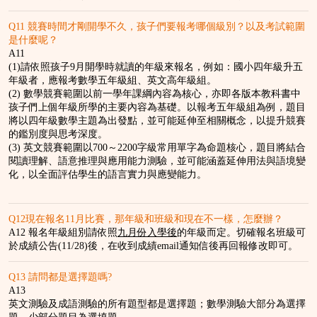
Q11 競賽時間才剛開學不久，孩子們要報考哪個級別？以及考試範圍
是什麼呢？
A11
(1)請依照孩子9月開學時就讀的年級來報名，例如：國小四年級升五
年級者，應報考數學五年級組、英文高年級組。
(2) 數學競賽範圍以前一學年課綱內容為核心，亦即各版本教科書中
孩子們上個年級所學的主要內容為基礎。以報考五年級組為例，題目
將以四年級數學主題為出發點，並可能延伸至相關概念，以提升競賽
的鑑別度與思考深度。
(3) 英文競賽範圍以700～2200字級常用單字為命題核心，題目將結合
閱讀理解、語意推理與應用能力測驗，並可能涵蓋延伸用法與語境變
化，以全面評估學生的語言實力與應變能力。
Q12現在報名11月比賽，那年級和班級和現在不一樣，怎麼辦？
A12 報名年級組別請依照
九月份入學後
的年級而定。切確報名班級可
於成績公告(11/28)後，在收到成績email通知信後再回報修改即可。
Q13 請問都是選擇題嗎?
A13
英文測驗及成語測驗的所有題型都是選擇題；數學測驗大部分為選擇