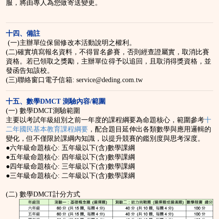
服，將由專人為您做寄送變更。
十四
、備註
(一)主辦單位保留修改本活動說明之權利。
(二)確實填寫報名資料，不得冒名參賽，否則經查證屬實，取消比賽
資格。若已領取之獎勵，主辦單位得予以追回，且取消得獎資格，並
發函告知該校。
(三)聯絡窗口電子信箱: service@deding.com.tw
十五
、數學
DMCT
測驗內容
/
範圍
(一) 數學DMCT測驗範圍
主要以考試年級組別之前一年度的課程綱要為命題核心，範圍參考
十
二年國民基本教育課程綱要
，配合題目延伸出各類數學與應用邏輯的
變化，但不僅限於課綱內知識，以提升競賽的鑑別度與思考深度。
●六年級命題核心: 五年級以下(含)數學課綱
●五年級命題核心: 四年級以下(含)數學課綱
●四年級命題核心: 三年級以下(含)數學課綱
●三年級命題核心: 二年級以下(含)數學課綱
(二) 數學DMCT計分方式