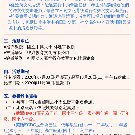
●促進跨文化交流：透過競賽中的會話任務，考生將能夠鍛造他們
的跨文化交際能力，學會在不同文化背後進行有效的交流和理解。
●培養實用英語能力：通過這個競賽，考生可以提升他們的實用英
語能力，包括日常生活中的口語交流、社交場合中的對話和商業環
境中的溝通技巧等。
三、活動單位
●指導教授：國立中興大學 林建宇教授
●主辦單位：得鼎教育文化有限公司
●協辦單位：社團法人臺灣得亦教育文化推廣協會
四、活動期程
報名期限：
2026年07月03日(星期五) 起至10月20日(二) 中午12點截止
比賽日期：
2026年11月08日(星期日)
五、參賽報名資格
（一）具有中華民國國籍之小學生皆可報名參加。
（二）組別報名：依照競賽類別定義如下
●
數學DMCT
區分為四組：國小三年級、國小四年級、國小五年
級、國小六年級。
●
英語ECDC
區分為三組：低年級組(國小一、二年級)、中年級
組(國小三、四年級)、高年級組(國小五、六年級)。