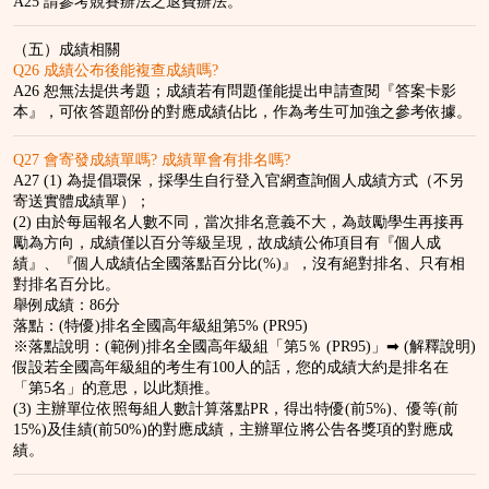
A25 請參考競賽辦法之退費辦法。
（五）成績相關
Q26 成績公布後能複查成績嗎?
A26 恕無法提供考題；成績若有問題僅能提出申請查閱『答案卡影
本』，可依答題部份的對應成績佔比，作為考生可加強之參考依據。
Q27 會寄發成績單嗎? 成績單會有排名嗎?
A27 (1) 為提倡環保，採學生自行登入官網查詢個人成績方式（不另
寄送實體成績單）；
(2) 由於每屆報名人數不同，當次排名意義不大，為鼓勵學生再接再
勵為方向，成績僅以百分等級呈現，故成績公佈項目有『個人成
績』、『個人成績佔全國落點百分比(%)』，沒有絕對排名、只有相
對排名百分比。
舉例成績：86分
落點：(特優)排名全國高年級組第5% (PR95)
※落點說明：(範例)排名全國高年級組「第5％ (PR95)」➡ (解釋說明)
假設若全國高年級組的考生有100人的話，您的成績大約是排名在
「第5名」的意思，以此類推。
(3) 主辦單位依照每組人數計算落點PR，得出特優(前5%)、優等(前
15%)及佳績(前50%)的對應成績，主辦單位將公告各獎項的對應成
績。