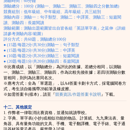
測驗時間：60分鐘
測驗總分：100分 (測驗一、測驗二、測驗三、測驗四之分數加總)
競賽組別：低年級組、中年級組、高年級組，共三組別
測驗內容：測驗一：句子類型、測驗二：中譯英、測驗三：短篇閱
讀、測驗四：長篇閱讀
測驗範圍：測驗出題範圍皆出自皆各組「英語單字表」之延伸（
詳細
請參考測驗內容
/
範圍
）
評分方式：共60題，測驗總分100分
● (15題/每題2分/共30分)測驗一：句子類型
● (15題/每題2分/共30分)測驗二：中譯英
● (10題/每題2分/共20分)測驗三：短篇閱讀
● (20題/每題1分/共20分)測驗四：長篇閱讀
※比賽成績，以「測驗總分」為評比的依據。若總分相同，以
測驗
一、測驗二、測驗三、測驗四，作為比較先後依據；若四項測驗分數
皆相同，則列為比賽同名次
。
※應考方式：
全為「單選題」
，以
A4
答案卡劃卡方式
，採
電腦閱卷
方
式，考生
須自備攜帶
2B
鉛筆及橡皮擦
。
※如需答案卡(樣本)，請至『
競賽資訊/作題答案卡說明
』下載。
十二、其他規定
1. 作弊者一律取消比賽資格，並通知就讀學校。
2. 字典、單字表(小抄)或相似功能的物品、計算紙、九九乘法表、量
角器、具有量角功能的文具、手機、電子翻譯機、電子手錶、電子通
訊器材等電子產品，嚴禁帶入試場。