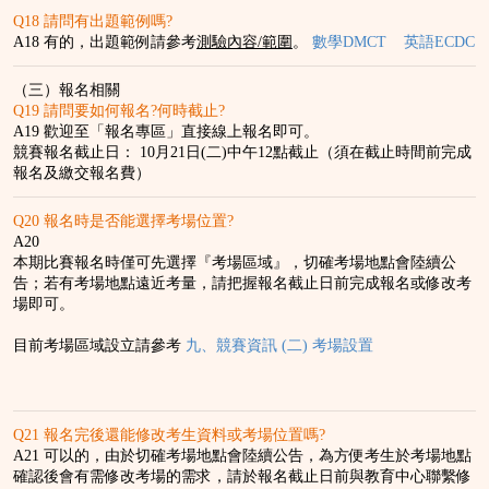
Q18 請問有出題範例嗎?
A18 有的，出題範例請參考
測驗內容
/
範圍
。
數學
DMCT
英語
ECDC
（三）報名相關
Q19 請問要如何報名?何時截止?
A19 歡迎至「報名專區」直接線上報名即可。
競賽報名截止日： 10月21日(二)中午12點截止（須在截止時間前完成
報名及繳交報名費）
Q20 報名時是否能選擇考場位置?
A20
本期比賽報名時僅可先選擇『考場區域』，切確考場地點會陸續公
告；若有考場地點遠近考量，請把握報名截止日前完成報名或修改考
場即可。
目前考場區域設立請參考
九、競賽資訊 (二) 考場設置
Q21 報名完後還能修改考生資料或考場位置嗎?
A21 可以的，由於切確考場地點會陸續公告，為方便考生於考場地點
確認後會有需修改考場的需求，請於報名截止日前與教育中心聯繫修