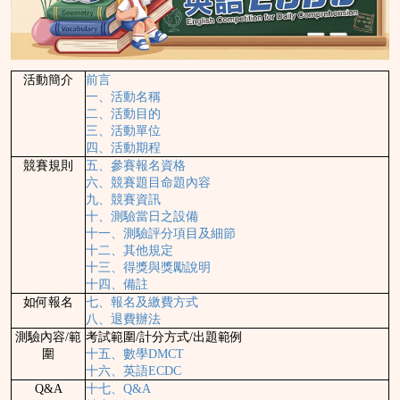
活動簡介
前言
一、活動名稱
二、活動目的
三、活動單位
四、活動期程
競賽規則
五、參賽報名資格
六、競賽題目命題內容
九、競賽資訊
十、測驗當日之設備
十一、測驗評分項目及細節
十二、其他規定
十三、得獎與獎勵說明
十四、備註
如何報名
七、報名及繳費方式
八、退費辦法
測驗內容/範
考試範圍/計分方式/出題範例
圍
十五、數學DMCT
十六、英語ECDC
Q&A
十七、Q&A