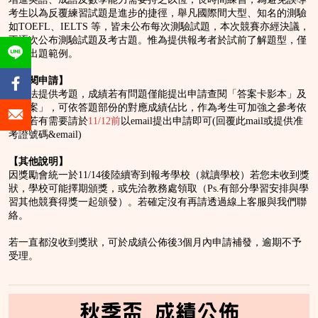
考生以為反覆練習試題是進步的捷徑，舉凡國際間大型、知名的測驗
如TOEFL、IELTS 等，皆未公布每次測驗試題，本次競賽亦經決議，
不逐次公布測驗試題及考古題。惟為提供報考者於試前了解題型，僅
會有出題範例。
【查閱申請】
恕無法提供考題，成績若有問題僅能提出申請查閱「答案卡影本」及
「答案」，可依答題部份的對應成績佔比，作為考生可加強之參考依
據。若有需要請於
11/12前
以email提出申請即可(回覆此mail或提供准
考證號碼&email)
【其他說明】
因獎勵會統一於11/14後陸續寄到報考學校（就讀學校）若您未收到獎
狀，學校可能擇期頒獎，或先洽教務處領取（Ps.有部分學習安排與學
習其他競賽得獎一起頒發）。若確定沒有再請透過線上客服與我們聯
絡。
若一直都沒收到獎狀，可於成績公佈後3個月內申請補發，逾期不予
受理。