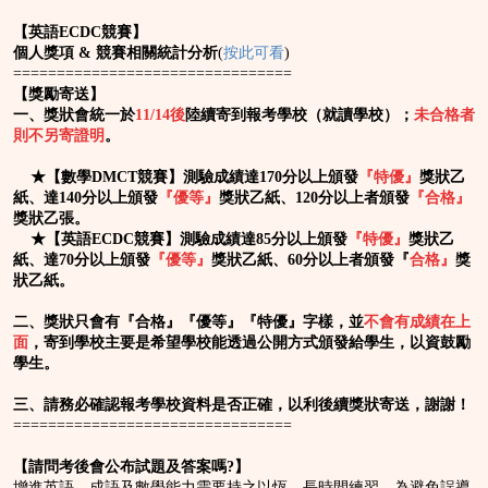
【英語ECDC競賽】
個人獎項 & 競賽相關統計分析
(
按此可看
)
================================
【獎勵寄送】
一、獎狀會統一於
11/14後
陸續寄到報考學校（就讀學校）；
未合格者
則不另寄證明
。
★
【數學
DMCT競賽】
測驗成績達
170分以上
頒發
『特優』
獎狀乙
紙、達140分以上頒發
『優等』
獎狀乙紙、
120分以上
者頒發
『合格』
獎狀乙張。
★
【英語ECDC競賽】
測驗成績達85分以上頒發
『特優』
獎狀乙
紙、達70分以上頒發
『優等』
獎狀乙紙、60分以上者頒發『
合格』
獎
狀乙紙。
二、獎狀只會有『合格』『優等』『特優』字樣，並
不會有成績在上
面
，寄到學校主要是希望學校能透過公開方式頒發給學生，以資鼓勵
學生。
三、請務必確認報考學校資料是否正確，以利後續獎狀寄送，謝謝！
================================
【請問考後會公布試題及答案嗎?】
增進英語、成語及數學能力需要持之以恆，長時間練習，為避免誤導