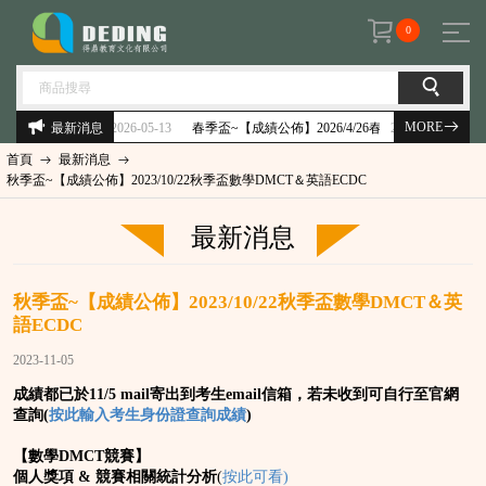
0
MORE
最新消息
6-05-13
2026-04-19
春季盃~【成績公佈】2026/4/26春季 得鼎盃 英語單字&成語狀元競
首頁
最新消息
秋季盃~【成績公佈】2023/10/22秋季盃數學DMCT＆英語ECDC
最新消息
秋季盃~【成績公佈】2023/10/22秋季盃數學DMCT＆英
語ECDC
2023-11-05
成績都已於11/5 mail寄出到考生email信箱，若未收到可自行至官網
查詢
(
按此輸入考生身份證查詢成績
)
【數學DMCT競賽】
個人獎項 & 競賽相關統計分析
(
按此可看)